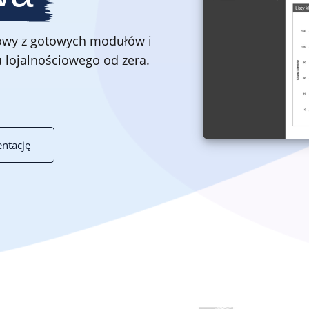
Dla firm handlowych B2B
iowy z gotowych modułów i
Program lojalnościowy lub wsparcia sprzedaży dla
producentów, hurtowni, dystrybutorów i sklepów
 lojalnościowego od zera.
branżowych
ntację
Opinie
Dowiedz się, co o platformie Loyalty Starter myślą jej
użytkownicy
Baza wiedzy
Dowiedz się więcej o konfiguracji programu