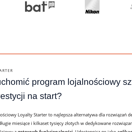
lojalnościowego w Loyalty Starter
TARTER
chomić program lojalnościowy sz
stycji na start?
ościowy Loyalty Starter to najlepsza alternatywa dla rozwiązań
ugie miesiące i kilkaset tysięcy złotych w dedykowane rozwiązan
ościowy z
gotowych funkcjonalności
. Udostępnisz go jako
aplika