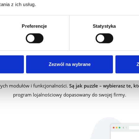
nia z ich usług.
Preferencje
Statystyka
ELEMENTY PLATFORMY
 program lojalnościowy z gotowy
Zezwól na wybrane
Z
owych modułów i funkcjonalności.
Są jak puzzle – wybierasz te, k
program lojalnościowy dopasowany do swojej firmy.