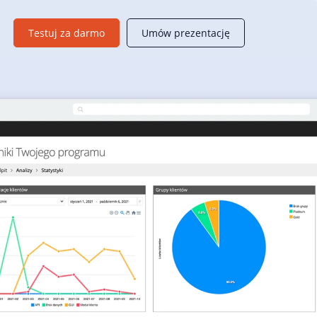
Testuj za darmo
Umów prezentację
Moduły B2B
Dedykowane rozwiązania wspierające sprzedaż w firmach
handlowych B2B