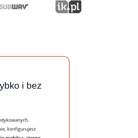
wskazówkami
ybko i bez
 dedykowanych.
ie, konfigurujesz
cję mobilną, stronę