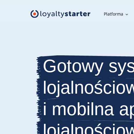
Platforma
Platforma
Moduły klienta
Gotowy sy
Aplikacja mobilna, panel uczestnika, karta w telefonie i inne
narzędzia klienta
lojalnościo
Moduły organizatora
Narzędzia do szybkiej i wygodnej obsługi programu
lojalnościowego
i mobilna a
Oferta
lojalnościo