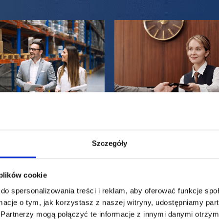
Oferta dla firmy
Oferta dla firm
Szczegóły
handlowej B2B
usługowej B2
 plików cookie
Sprawdź
Sprawdź
do spersonalizowania treści i reklam, aby oferować funkcje sp
ormacje o tym, jak korzystasz z naszej witryny, udostępniamy p
Partnerzy mogą połączyć te informacje z innymi danymi otrzym