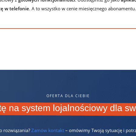
ę w telefonie
. A to wszystko w cenie miesięcznego abonamentu.
OFERTA DLA CIEBIE
tę na system lojalnościowy dla sw
go rozwiązania?
Zamów kontakt
– omówimy Twoją sytuację i potrz