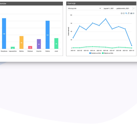
Dla firm usługowych B2C
Program lojalnościowy w telefonie dla gastronomii, beauty,
fitnessu i innych branż usługowych
Darmowe materiały do pobrania
Pobierz pakiet praktycznych e-booków, które pomogą Ci
we wdrożeniu
Blog
Sprawdź eksperckie artykuły z wiedzą i praktycznymi