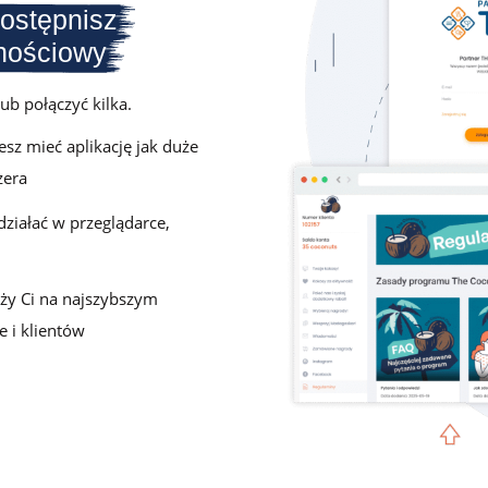
dostępnisz
lnościowy
b połączyć kilka.
sz mieć aplikację jak duże
zera
ziałać w przeglądarce,
ży Ci na najszybszym
e i klientów