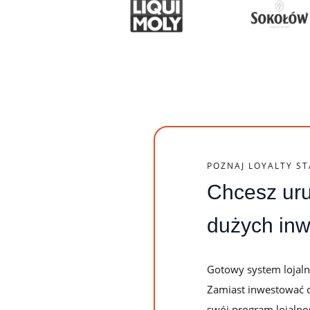
lojalnościowych
Logowanie
Testuj za darmo
Umów prezentację
POZNAJ LOYALTY S
Chcesz uru
dużych inwe
Gotowy system lojaln
Zamiast inwestować dł
swój program lojaln