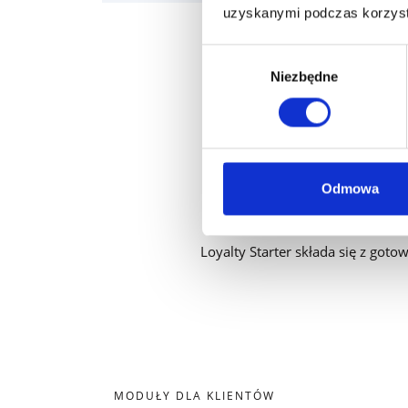
uzyskanymi podczas korzysta
Wybór
Niezbędne
zgody
Zbuduj swój
Odmowa
Loyalty Starter składa się z got
MODUŁY DLA KLIENTÓW