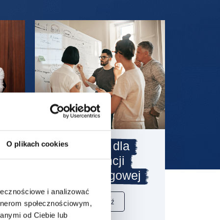
y
Oferta dla
O plikach cookies
C
agencji
marketingowej
ołecznościowe i analizować
Sprawdź
artnerom społecznościowym,
anymi od Ciebie lub