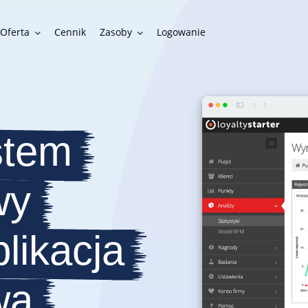
Oferta
Cennik
Zasoby
Logowanie
Funkcjonalności
stem
Gotowe funkcje do zbudowania funkcjonalnego programu
lojalnościowego
wy
Integracje
Możliwości połączenia programu lojalnościowego z innymi
systemami w firmie
plikacja
wa