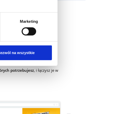
Marketing
ch elementów
ezwól na wszystkie
tórych potrzebujesz
, i łączysz je w